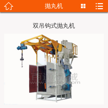


抛丸机


首页
关于我们
双吊钩式抛丸机
产品展示
新闻资讯
成功案例
服务支持
销售网络
联系我们